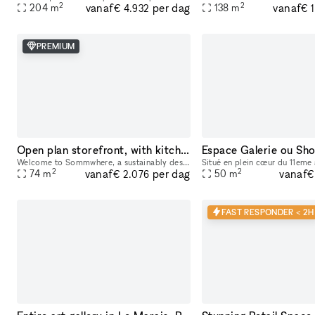
2
2
vanaf
vanaf
per dag
204
m
138
m
€ 4.932
€ 
PREMIUM
Open plan storefront, with kitchenette + spa like wetroom. A unique NY showroom.
Welcome to Sommwhere, a sustainably designed pop-up space in the heart of the Lower East Side. Transport yourself and guests to this stylish, minimalist space conveniently located on Ludlow between H
2
2
vanaf
vanaf
per dag
74
m
50
m
€ 2.076
€
FAST RESPONDER < 2H