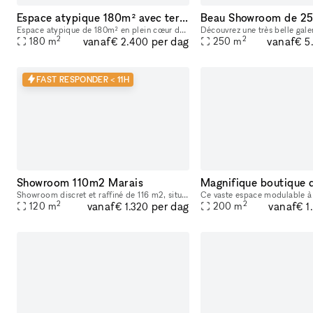
Espace atypique 180m² avec terrasse — Bar Marais / République — Showroom, shooting, pop-up restaurant, défilé
Espace atypique de 180m² en plein cœur de Paris (3e arrondissement), à deux pas des métros République et Temple. Ce bar à cocktails centenaire fondé en 1923 offre un cadre unique et scénographiable p
2
2
vanaf
vanaf
per dag
180
m
250
m
€ 2.400
€ 5
FAST RESPONDER < 11H
Showroom 110m2 Marais
Showroom discret et raffiné de 116 m2, situé au 147 rue du Temple – 75003 PARIS, en fond de cour. Dans un pur style industriel avec ses murs blancs et son sol en béton, il bénéficie d’une lumière du
2
2
vanaf
vanaf
per dag
120
m
200
m
€ 1.320
€ 1