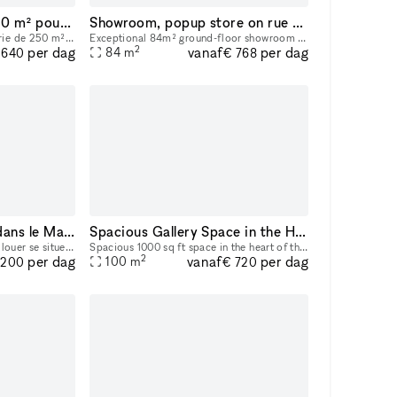
Beau Showroom de 250 m² pour la fashion week
Showroom, popup store on rue de Turenne
Découvrez une très belle galerie de 250 m² idéalement situé au cœur du Marais à Paris. Parfait pour les showrooms, cette location offre des caractéristiques uniques telles que de hauts plafonds, des
Exceptional 84m² ground-floor showroom with a sleek design, located in the heart of the Marais, Paris’ historic and fashion-centric district. Its prime location and flexible layout make it ideal for
2
vanaf
per dag
per dag
84
m
.640
€ 768
Magnifique boutique dans le Marais
Spacious Gallery Space in the Haut Marais
Ce vaste espace modulable à louer se situe dans le quartier du Haut Marais, centre de gravité des touristes et parisiens les plus branchés. Les boutiques y sont pointues, les bars et restaurants, con
Spacious 1000 sq ft space in the heart of the vibrant Haut Marais. Bright, grand, street-level space featuring two very large floor-to-ceiling windows that open directly onto the street, offering str
2
vanaf
per dag
per dag
100
m
.200
€ 720