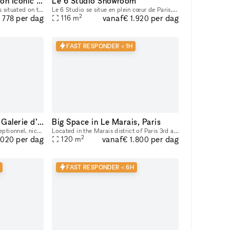
Stunning Retail Space on Iconic Sunset Boulevard
Le 6 Studio Showroom
This captivating retail space is situated on the prestigious Sunset Boulevard, offering unparalleled visibility and exposure to a high-end clientele. Recently Renovated & Designed for Impact: Moder
Le 6 Studio se situe en plein cœur de Paris, dans le Sentier. - STUDIO PHOTO & VIDÉO 2 PLATEAUX dont 1 CYCLO - ESPACE DE LOCATION POUR SHOWROOMS / EXPOSITIONS / CASTINGS
2
vanaf
per dag
per dag
116
m
 778
€ 1.920
FAST RESPONDER < 1H
Espace événementiel , Galerie d’art / show room au cœur de Paris
Big Space in Le Marais, Paris
Bienvenue dans notre lieu exceptionnel, niché au sein de l'ancien guichet de la Banque Française, un monument historique inscrit au patrimoine. Cet espace polyvalent offre une variété d'options pour
Located in the Marais district of Paris 3rd arrondissement. Large space available for rent for showrooms, fashion events, art galleries, etc.
2
vanaf
per dag
per dag
120
m
.020
€ 1.800
FAST RESPONDER < 6H