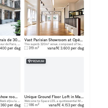
Bel espace dans le Marais de 300m2
Vast Parisian Showroom at Opéra-Bourse
La Galerie se situe en plein coeur de Paris, à deux pas du Centre Pompidou et de la rue des Archives. Cet espace de 300m2 a été entièrement rénové en 2022 afin d’acceuillir un nouvel espace d’exposit
This superb 320m² venue, composed of two spaces—a 220m² area on the first floor and a 100m² room on the ground floor—is available for short-term rental to host your Showrooms, Pop-Up Stores, Temporar
2
vanaf
per dag
per dag
319
m
.400
€ 3.600
PREMIUM
Temporary 13 Marais show room & pop up
Unique Ground Floor Loft in Manhattan
1. Le prix pendant la Fashion Week et/ou la Design Week est de 1875 € par jour et 11 250 € par semaine. Profitez de notre espace polyvalent idéal pour les showrooms de mode, les produits de luxe, les
Welcome to Space LES, a quintessential Manhattan ground floor loft in the trendy Lower East Side! It features 2,000 sq. ft. of usable space with a comfortable capacity of 125 people, 11 ft ceiling, a
2
vanaf
per dag
per dag
186
m
 360
€ 4.153