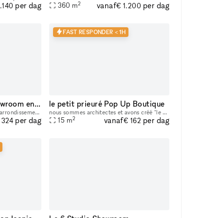
2
vanaf
per dag
per dag
360
m
1.140
€ 1.200
FAST RESPONDER < 1H
Espace Galerie ou Showroom entre Bastille et République
le petit prieuré Pop Up Boutique
Situé en plein cœur du 11eme arrondissement, l’espace se trouve dans le quartier saint Ambroise à la lisière du marais (boulevard Beaumarchais) et du quartier Rue saint Maur (espace des lumières et s
nous sommes architectes et avons créé "le petit prieure" pour offrir un espace aménagé et modulable pour tous les créateurs qui souhaitent présenter leur travaux ( designers, artistes, céramistes, ph
2
vanaf
per dag
per dag
15
m
 324
€ 162