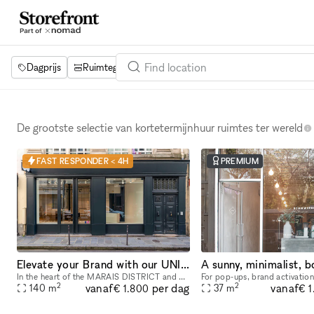
Dagprijs
Ruimtegrootte
Projecten
Voorzieningen
De grootste selectie van kortetermijnhuur ruimtes ter wereld
FAST RESPONDER < 4H
PREMIUM
Elevate your Brand with our UNIQUE POP UP SPACE in PARIS Marais
In the heart of the MARAIS DISTRICT and a vibrant neighborhood, our space provides you with an outstanding FRONTAGE, VOLUME and ARCHITECTURE. The location is very interesting as it is on a real sho
2
2
vanaf
vanaf
per dag
140
m
37
m
€ 1.800
€ 1