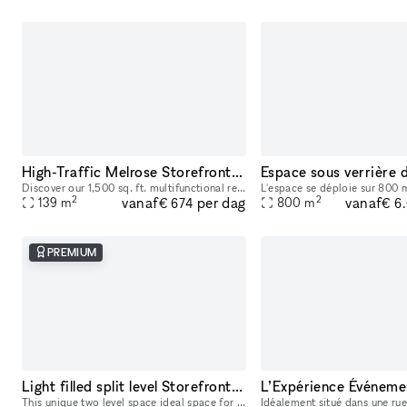
High-Traffic Melrose Storefront for Pop-Ups & Brand Activations
Discover our 1,500 sq. ft. multifunctional retail and activation space located on iconic Melrose and Fairfax, a well-known celebrity and cultural hotspot in Los Angeles. Surrounded by luxury brands
2
2
vanaf
vanaf
per dag
139
m
800
m
€ 674
€ 6
PREMIUM
Light filled split level Storefront in the heart of Manhattan (with high ceilings and multiple rooms)
This unique two level space ideal space for pop-ups, dining experiences, galleries, panel conversations, fashion presentations, showrooms and more. With a total ceiling height of 26' the two story s