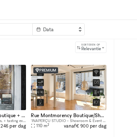
Data
Trefwoord
SORTEREN OP
Relevantie
PREMIUM
A sunny, minimalist, boutique + showroom in the heart of the Lower East Side, Manhattan
Rue Montmorency Boutique/Showroom
For pop-ups, brand activations, + tasting experiences. If you're a brand that is looking to showcase your products, we have the perfect place for you. Our sustainably designed 'pop up space' is ide
'INAPERÇU STUDIO – Showroom & Event Space in the Heart of Le Marais Located in the heart of Le Marais, one of Paris's most vibrant and sought-after neighborhoods, L'INAPERÇU STUDIO is a versatile ve
2
vanaf
per dag
per dag
110
m
.246
€ 900