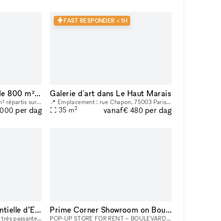
FAST RESPONDER < 1H
Espace sous verrière de 800 m² à Bastille
Galerie d'art dans Le Haut Marais
L'espace se déploie sur 800 m² répartis sur deux niveaux dont un espace central sous une verrière de 465 m² avec un patio extérieur de 30 m². Vous trouverez en pièce jointe une présentation détaillée
📍 Emplacement : rue Chapon, 75003 Paris 🏙 Emplacement stratégique : Situé dans le cœur du Marais, à proximité de nombreux lieux culturels et artistiques. Un espace créatif indépendant, situé au cœur
2
vanaf
per dag
per dag
35
m
.000
€ 480
L’Expérience Événementielle d’Exception au Cœur de Bastille
Prime Corner Showroom on Boulevard Saint-Michel
Idéalement situé dans une rue très passante, à seulement une minute du métro, cet espace offre un emplacement stratégique au cœur d’un quartier dynamique et recherché. La boutique de 90 m² bénéficie
POP-UP STORE FOR RENT – BOULEVARD SAINT-MICHEL, PARIS 5TH Position your brand in the heart of one of the busiest and most iconic locations on Paris’s Left Bank. This retail space enjoys a prime loc