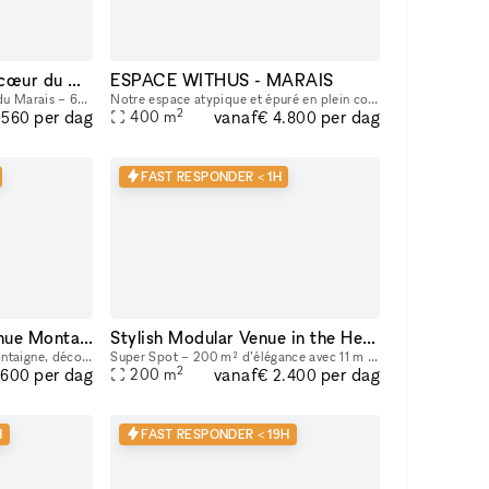
Showroom/Galerie au cœur du Marais
ESPACE WITHUS - MARAIS
Galerie d’exception au cœur du Marais – 62 rue de Turenne Idéalement située sur l’une des artères les plus recherchées du Marais, entre la Place des Vosges et la rue de Bretagne, la galerie bénéficie
Notre espace atypique et épuré en plein coeur du marais (situé entre l'Hotel de Ville et la rue des Archives), vous accueil pour vos projets en tout genre : Shooting/tournage , défilé , showroom , pr
2
vanaf
per dag
per dag
400
m
.560
€ 4.800
FAST RESPONDER < 1H
Adresse exclusive avenue Montaigne
Stylish Modular Venue in the Heart of Le Marais
Au numéro 53 de l'Avenue Montaigne, découvrez un lieu unique de 200 m2 et sa terrasse arborée de 60m2, à l'abri de tous les regards, sous une magnifique verrière dans un écrin de verdure tropicale.
Super Spot – 200 m² d’élégance avec 11 m de vitrine dans le Marais (Paris 3ᵉ) Situé au 39 rue Volta, Paris 3ᵉ, à deux pas du métro Arts & Métiers, Super Spot est l’adresse idéale pour vos pop-up sto
2
vanaf
per dag
per dag
200
m
.600
€ 2.400
H
FAST RESPONDER < 19H