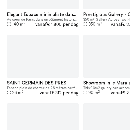
Elegant Espace minimaliste dans un Bâtiment Historique, Palais-Royal/ Louvre
Au cœur de Paris, dans un bâtiment historique du 17ème siècle avec de hauts plafonds et une luminosité naturelle. Située en plein centre-ville, ce lieu est parfait pour des événements éphémères ou de
2
2
vanaf
vanaf
per dag
140
m
350
m
€ 1.800
€ 3
SAINT GERMAIN DES PRES
Showroom in le Marai
Espace plein de charme de 26 mètres carrés dans le quartier très prisé de saint germain de prés. Dans une rue très commerçante, on peut y apercevoir le carré saint germain, idéal pour y accueillir sa
2
2
vanaf
vanaf
per dag
26
m
90
m
€ 312
€ 2