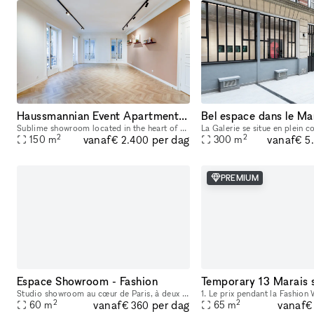
Haussmannian Event Apartment: Corporate Seminars, Conferences, Showrooms...
Sublime showroom located in the heart of Paris, near the Montorgueil and Marais districts. Imbued with typical Parisian charm, the showroom offers an incomparable showcase. You can rent it to highlig
2
2
vanaf
vanaf
per dag
150
m
300
m
€ 2.400
€ 5
PREMIUM
Espace Showroom - Fashion
Studio showroom au cœur de Paris, à deux pas du Marais, situé au 17 rue de Nice. Cet espace au charme typiquement parisien est idéal pour les showrooms, présentations de collections, pop-ups et événe
2
2
vanaf
vanaf
per dag
60
m
65
m
€ 360
€