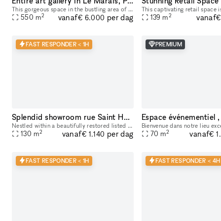
Entire art gallery in Le Marais, Paris
This gorgeous space in the bustling area of Le Marais, is perfect for brands looking to host a Showroom or Private Sale. Boasting a private entrance that creates a well-lit ambiance. With a trendy m
2
2
vanaf
vanaf
per dag
550
m
139
m
€ 6.000
€
FAST RESPONDER < 1H
PREMIUM
Splendid showroom rue Saint Honoré - Place Vendôme, in the heart of Paris fashion & culture district.
Nestled within a beautifully restored listed Haussmann building at 229 Rue Saint-Honoré, between Place Vendôme, the Tuileries Gardens and the Louvre, 229LAB offers one of Paris' most prestigious addr
2
2
vanaf
vanaf
per dag
130
m
70
m
€ 1.140
€ 1
FAST RESPONDER < 1H
FAST RESPONDER < 4H