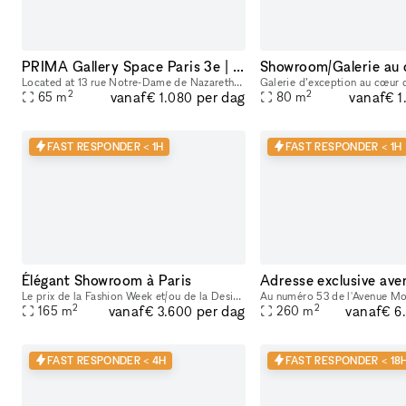
PRIMA Gallery Space Paris 3e | 65m² Minimal White Cube in Haut-Marais
Located at 13 rue Notre-Dame de Nazareth in the heart of the Haut-Marais, PRIMA is a 65 m² contemporary gallery space designed for exhibitions, pop-ups, showrooms, fashion presentations, castings, ev
2
2
vanaf
vanaf
per dag
65
m
80
m
€ 1.080
€ 1
FAST RESPONDER < 1H
FAST RESPONDER < 1H
Élégant Showroom à Paris
Le prix de la Fashion Week et/ou de la Design Week est de 4 375 EUR par jour. Cette location flexible est parfaite pour des événements tels que des expositions d'art, offrant des services supplémenta
2
2
vanaf
vanaf
per dag
165
m
260
m
€ 3.600
€ 6
FAST RESPONDER < 4H
FAST RESPONDER < 18