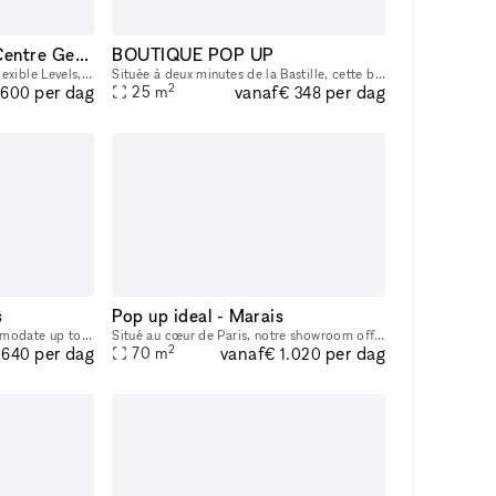
Prestigious Gallery - Centre Georges Pompidou
BOUTIQUE POP UP
350 m² Gallery Across Two Flexible Levels, Ideally Located Facing the Centre Georges Pompidou, in the Dynamic Marais/Châtelet District This exceptional space offers a modern, versatile environment,
Située à deux minutes de la Bastille, cette boutique pop-up lumineuse et élégante offre une belle vitrine, une grande hauteur sous plafond et un agencement idéal pour tous vos projets : showroom, exp
2
vanaf
per dag
per dag
25
m
.600
€ 348
s
Pop up ideal - Marais
This 90m2 gallery can accommodate up to 60 people, with a 40m2 storage room in the basement. Bright, with a clean, modern style and ample hanging space, this gallery is ideal for art exhibitions, sh
Situé au cœur de Paris, notre showroom offre un cadre lumineux et raffiné, avec une belle hauteur sous plafond et une atmosphère idéale pour accueillir des marques, des collections et des événements
2
vanaf
per dag
per dag
70
m
.640
€ 1.020