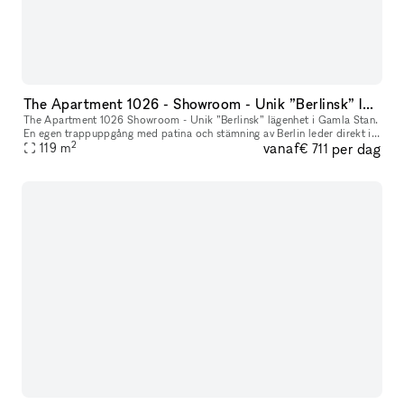
The Apartment 1026 - Showroom - Unik ”Berlinsk” lägenhet i Gamla Stan.
The Apartment 1026 Showroom - Unik ”Berlinsk” lägenhet i Gamla Stan.
En egen trappuppgång med patina och stämning av Berlin leder direkt in
2
vanaf
per dag
119
m
i möblerat showroom. Interiör / konst ingår i hyran men
€ 711