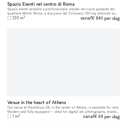
Spazio Eventi nel centro di Roma
Spazio eventi versatile e polifunzionale, situato nel cuore pulsante del
quartiere Monti, Roma, a due passi dal Colosseo: 120 mq dislocati su
2
vanaf
per dag
due livelli si affacciano in una delle strade centrali pi
120
m
€ 840
Venue in the heart of Athens
Our venue at Praxitelous 26, in the center of Athens, is available for rent.
Modern and fully equipped — ideal for digital art, photography, brand
2
vanaf
per dag
activations, pop-ups, and presentations. 62 sq.m. ov
1
m
€ 69