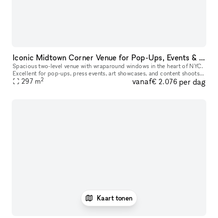
Iconic Midtown Corner Venue for Pop-Ups, Events & Activations
Spacious two-level venue with wraparound windows in the heart of NYC.
Excellent for pop-ups, press events, art showcases, and content shoots.
2
vanaf
per dag
Clean, bright, and easy to customize. Located right by He
297
m
€ 2.076
Kaart tonen