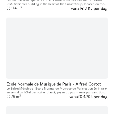
Our unique event space is a Town House in the 1936 Modern Creators
R.M. Schindler building in the heart of the Sunset Strip, located on the
2
vanaf
per dag
nicest block in West Hollywood with lots of foot traffic an
174
m
€ 3.115
École Normale de Musique de Paris - Alfred Cortot
Le Salon Münch de l'Ecole Normal de Musique de Paris est un écrin rare
au sein d’un hôtel particulier classé, joyau du patrimoine parisien. Son
2
vanaf
per dag
ADN ? Fusionner la solennité d’une institution séculair
76
m
€ 4.704