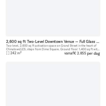
2,600 sq ft Two-Level Downtown Venue — Full Glass Storefront + Lower Level with Own Entrance | Chinatown/LES
Two-level, 2,600 sq ft activation space on Grand Street in the heart of
Chinatown/LES, steps from Dime Square. Ground floor: 1,400 sq ft with
2
vanaf
per dag
a full glass storefront, 12–14 ft ceilings, and excellent
242
m
€ 2.855