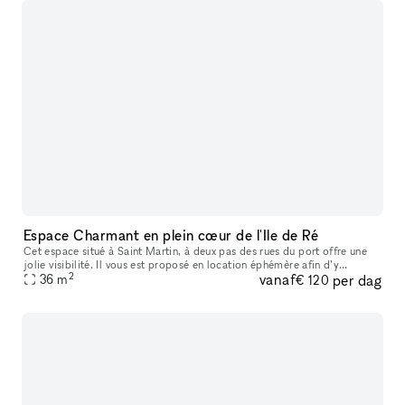
Espace Charmant en plein cœur de l'Ile de Ré
Cet espace situé à Saint Martin, à deux pas des rues du port offre une
jolie visibilité. Il vous est proposé en location éphémère afin d’y
2
vanaf
per dag
organiser vos prochains Pop-Up Stores, Showrooms, Cocktails
36
m
€ 120