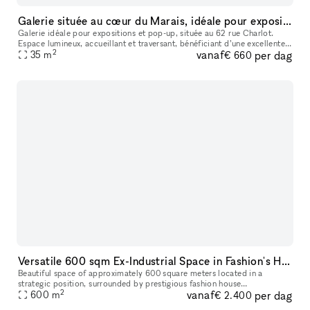
Galerie située au cœur du Marais, idéale pour expositions, pop-up et événements culturels.
Galerie idéale pour expositions et pop-up, située au 62 rue Charlot.
Espace lumineux, accueillant et traversant, bénéficiant d’une excellente
2
vanaf
per dag
visibilité dans une rue animée, entourée de nombreuses au
35
m
€ 660
Versatile 600 sqm Ex-Industrial Space in Fashion's Heart
Beautiful space of approximately 600 square meters located in a
strategic position, surrounded by prestigious fashion house
2
vanaf
per dag
headquarters. The ex-industrial environment offers a unique style,
600
m
€ 2.400
extremel