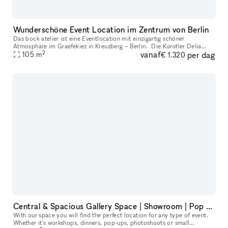
Wunderschöne Event Location im Zentrum von Berlin
Das bock atelier ist eine Eventlocation mit einzigartig schöner
Atmosphäre im Graefekiez in Kreuzberg – Berlin. Die Künstler Delia
2
vanaf
per dag
Fröhlich und Max Funkat haben hier einen Ort geschaffen, an dem unve
105
m
€ 1.320
Central & Spacious Gallery Space | Showroom | Pop Up Location
With our space you will find the perfect location for any type of event.
Whether it's workshops, dinners, pop-ups, photoshoots or small