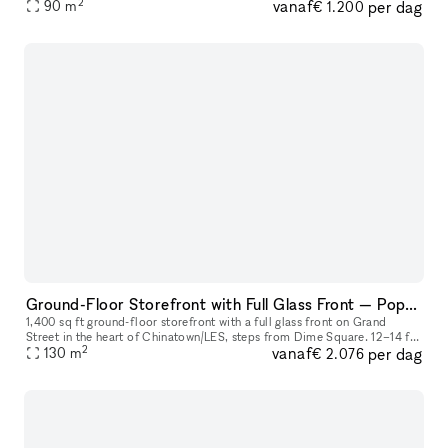
2
vanaf
per dag
90
m
gatherings. Our venue is located on Karl-Marx-Allee, in Berlin
€ 1.200
Ground-Floor Storefront with Full Glass Front — Pop-Ups, Events, Activations | Chinatown/LES
1,400 sq ft ground-floor storefront with a full glass front on Grand
Street in the heart of Chinatown/LES, steps from Dime Square. 12–14 ft
2
vanaf
per dag
ceilings. Track lighting and recessed lighting installed. A
130
m
€ 2.076