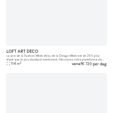
LOFT ART DECO
Le prix de la Fashion Week et/ou de la Design Week est de 25% plus
élevé que le prix standard mentionné. Découvrez notre plateforme de
2
vanaf
per dag
location B2B pour des espaces éphémères idéalement situés à Pa
114
m
€ 720