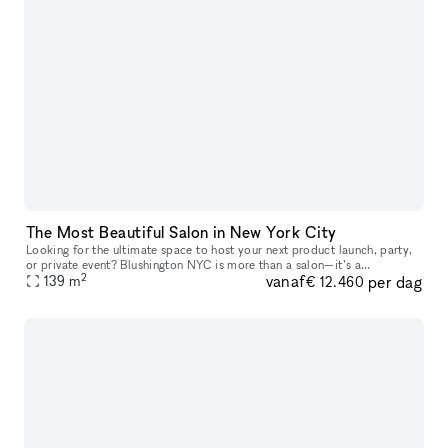
The Most Beautiful Salon in New York City
Looking for the ultimate space to host your next product launch, party,
or private event? Blushington NYC is more than a salon—it’s a
2
vanaf
per dag
destination. With over 15 stations, our lounge is one of the only
139
m
€ 12.460