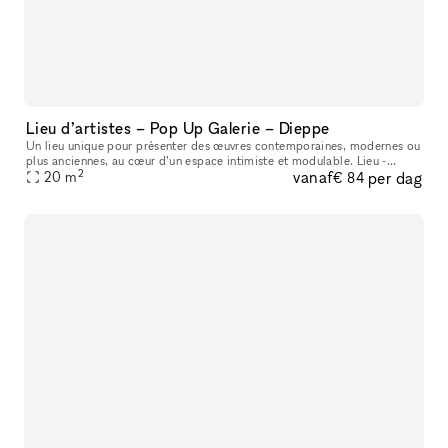
Lieu d’artistes – Pop Up Galerie – Dieppe
Un lieu unique pour présenter des œuvres contemporaines, modernes ou
plus anciennes, au cœur d’un espace intimiste et modulable. Lieu -
2
vanaf
per dag
Espace d’exposition en rez-de-chaussée d’environ 20 m², entièr
20
m
€ 84