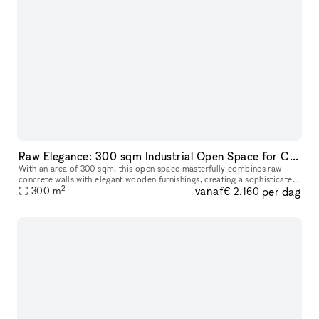
Raw Elegance: 300 sqm Industrial Open Space for Creative Projects, Showrooms and more.
With an area of 300 sqm, this open space masterfully combines raw
concrete walls with elegant wooden furnishings, creating a sophisticated
2
vanaf
per dag
industrial atmosphere. Located in a prime position, it is th
300
m
€ 2.160