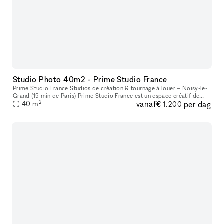
Studio Photo 40m2 - Prime Studio France
Prime Studio France Studios de création & tournage à louer – Noisy-le-
Grand (15 min de Paris) Prime Studio France est un espace créatif de
2
vanaf
per dag
300 m², situé dans un loft moderne et lumineux à seulement
40
m
€ 1.200