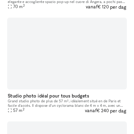
elegante e accogliente spazio pop-up nel cuore di Angera, a pochi passi
2
vanaf
per dag
dal Lago Maggiore. Questo spazio unico combina il fascino del
70
m
€ 120
Studio photo idéal pour tous budgets
Grand studio photo de plus de 57 m², idéalement situé en de Paris et
facile d'accès. Il dispose d’un cyclorama blanc de 4 m x 4 m, avec un
2
vanaf
per dag
recul de plus de 8 mètres. (Changement de couleur possible s
57
m
€ 240