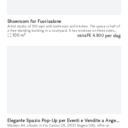
Showroom for Fuorisalone
Artist studio of 100 sqm with bathroom and kitchen. The space is half of
a free-standing building in a courtyard. It has windows on three sides
2
vanaf
per dag
100
m
and an independent entrance from the courtyard. the c
€ 4.800
Elegante Spazio Pop-Up per Eventi e Vendite a Angera, Lago Maggiore
Maiden-Art, situato in Via Cavour 26, 21021 Angera (VA), offre un