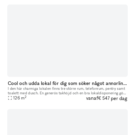
Cool och udda lokal för dig som söker något annorlinda för ditt event
I den här charmiga lokalen finns tre större rum, telefonrum, pentry samt
toalett med dusch. En generös takhöjd och en bra lokaldisponering gör
2
vanaf
per dag
126
m
att lokalen kan passa flera olika typer av event. Drot
€ 547