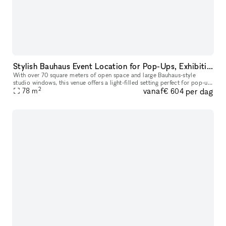
Stylish Bauhaus Event Location for Pop-Ups, Exhibitions, and Networking Events
With over 70 square meters of open space and large Bauhaus-style
studio windows, this venue offers a light-filled setting perfect for pop-up
2
vanaf
per dag
stores, showrooms, exhibitions, and networking events. Onc
78
m
€ 604