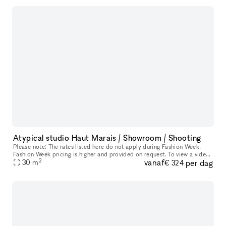
Atypical studio Haut Marais / Showroom / Shooting
Please note: The rates listed here do not apply during Fashion Week.
Fashion Week pricing is higher and provided on request. To view a video
2
vanaf
per dag
of the space, click here: https://www.amy-gibson.com/studi
30
m
€ 324