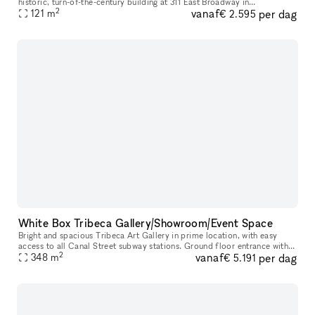
historic, turn-of-the-century building at 311 East Broadway in
2
vanaf
per dag
Manhattan’s Lower East Side. The space is well suited for art exhibi
121
m
€ 2.595
White Box Tribeca Gallery/Showroom/Event Space
Bright and spacious Tribeca Art Gallery in prime location, with easy
access to all Canal Street subway stations. Ground floor entrance with
2
vanaf
per dag
348
m
stairs 3,750 sq ft 20 ft wide 12 ft ceilings Gallery wal
€ 5.191