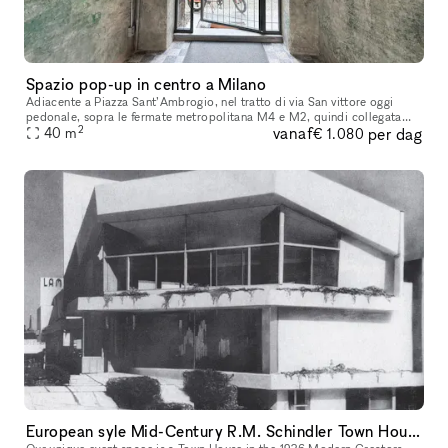
Spazio pop-up in centro a Milano
Adiacente a Piazza Sant’Ambrogio, nel tratto di via San vittore oggi
pedonale, sopra le fermate metropolitana M4 e M2, quindi collegata
2
vanaf
per dag
con Linate e Malpensa in uno stabile d’epoca con un cortile di
40
m
€ 1.080
European syle Mid-Century R.M. Schindler Town House on Sunset Blvd