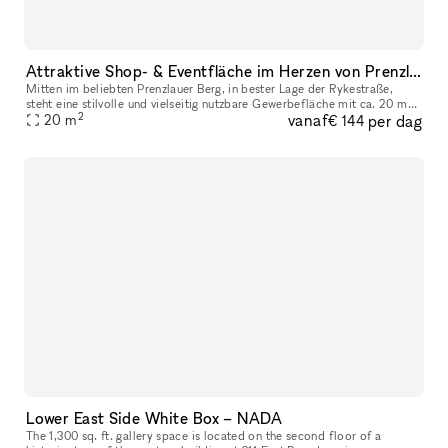
Attraktive Shop- & Eventfläche im Herzen von Prenzlauer Berg – Rykestraße
Mitten im beliebten Prenzlauer Berg, in bester Lage der Rykestraße,
steht eine stilvolle und vielseitig nutzbare Gewerbefläche mit ca. 20 m²
2
vanaf
per dag
zur flexiblen Vermietung bereit. Es ist ein Teil eines grö
20
m
€ 144
Lower East Side White Box – NADA
The 1,300 sq. ft. gallery space is located on the second floor of a