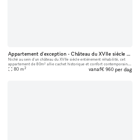
Appartement d'exception - Château du XVIIe siècle face à la Marne
Niché au sein d'un château du XVIIe siècle entièrement réhabilité, cet
appartement de 80m² allie cachet historique et confort contemporain.
2
vanaf
per dag
Hauteurs sous plafond de plus de 4 mètres, parquet Versaill
80
m
€ 960