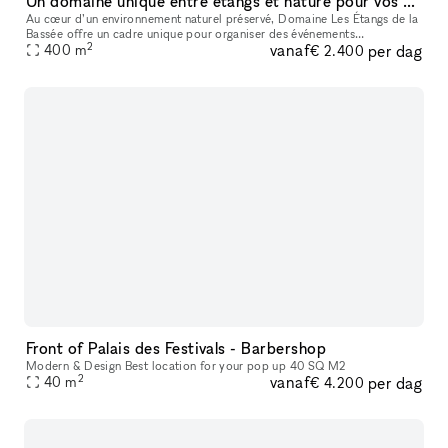
Un domaine unique entre étangs et nature pour vos événements près de Paris
Au cœur d’un environnement naturel préservé, Domaine Les Étangs de la
Bassée offre un cadre unique pour organiser des événements
2
vanaf
per dag
400
m
mémorables à seulement une heure de Paris. Les espaces de réception p
€ 2.400
Front of Palais des Festivals - Barbershop
Modern & Design Best location for your pop up 40 SQ M2
2
vanaf
per dag
40
m
€ 4.200