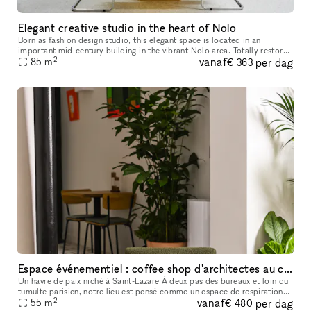
Elegant creative studio in the heart of Nolo
Born as fashion design studio, this elegant space is located in an
important mid-century building in the vibrant Nolo area. Totally restored
2
vanaf
per dag
from a famous Milanese architect, this location can be re
85
m
€ 363
Espace événementiel : coffee shop d'architectes au coeur du 8ème !
Un havre de paix niché à Saint-Lazare À deux pas des bureaux et loin du
tumulte parisien, notre lieu est pensé comme un espace de respiration
2
vanaf
per dag
au cœur du quartier Saint-Lazare. Nous proposons un servi
55
m
€ 480