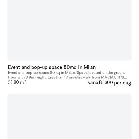
Event and pop-up space 80mq in Milan
Event and pop-up space 80mq in Milan: Space located on the ground
floor with 3.9m height. Less than 10 minutes walk from MACIACHINI
2
vanaf
per dag
80
m
and ZARA metro station, 1minutes from 2/4 tram and 70 bus. It is a
€ 300