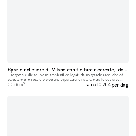
Spazio nel cuore di Milano con finiture ricercate, ideale per temporary shop, pop-up ed eventi
Il negozio è diviso in due ambienti collegati da un grande arco, che dà
carattere allo spazio e crea una separazione naturale tra le due aree.
2
vanaf
per dag
All’interno ci sono travi a vista verniciate, pavimento
28
m
€ 204