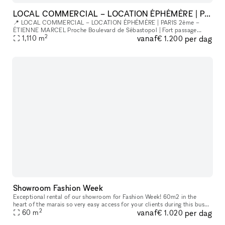
LOCAL COMMERCIAL – LOCATION ÉPHÉMÈRE | PARIS 2ème – ÉTIENNE MARCEL
📍 LOCAL COMMERCIAL – LOCATION ÉPHÉMÈRE | PARIS 2ème –
ÉTIENNE MARCEL Proche Boulevard de Sébastopol | Fort passage
2
vanaf
per dag
piéton Un espace de prestige au cœur de Paris pour votre pop-up,
1,110
m
€ 1.200
showroom ou événe
Showroom Fashion Week
Exceptional rental of our showroom for Fashion Week! 60m2 in the
heart of the marais so very easy access for your clients during this busy
2
vanaf
per dag
week Desks can be moved into the main room An elegant and m
60
m
€ 1.020